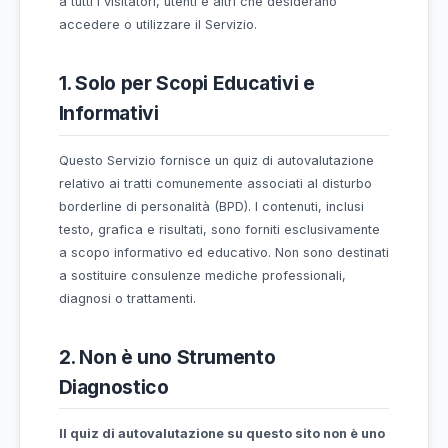
seguito denominato “Servizio”). L'accesso e l'us
Servizio sono subordinati alla tua accettazione e
rispetto di questi Termini. Questi Termini si appl
a tutti i visitatori, utenti e altri che desiderano
accedere o utilizzare il Servizio.
1. Solo per Scopi Educativi e
Informativi
Questo Servizio fornisce un quiz di autovalutazi
relativo ai tratti comunemente associati al distu
borderline di personalità (BPD). I contenuti, inclus
testo, grafica e risultati, sono forniti esclusivam
a scopo informativo ed educativo. Non sono dest